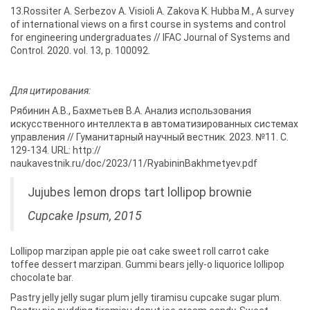
13.Rossiter A. Serbezov A. Visioli A. Zakova K. Hubba M., A survey
of international views on a first course in systems and control
for engineering undergraduates // IFAC Journal of Systems and
Control. 2020. vol. 13, p. 100092.
Для цитирования:
Рябинин А.В., Бахметьев В.А. Анализ использования
искусственного интеллекта в автоматизированных системах
управления // Гуманитарный научный вестник. 2023. №11. С.
129-134. URL: http://
naukavestnik.ru/doc/2023/11/RyabininBakhmetyev.pdf
Jujubes lemon drops tart lollipop brownie
Cupcake Ipsum, 2015
Lollipop marzipan apple pie oat cake sweet roll carrot cake
toffee dessert marzipan. Gummi bears jelly-o liquorice lollipop
chocolate bar.
Pastry jelly jelly sugar plum jelly tiramisu cupcake sugar plum.