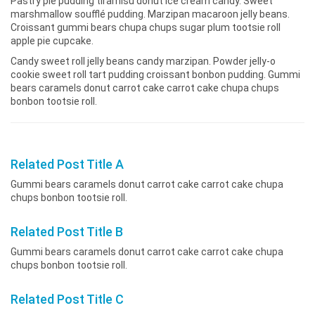
Pastry pie pudding tiramisu donut ice cream candy. Sweet
marshmallow soufflé pudding.
Marzipan macaroon jelly beans.
Croissant gummi bears chupa chups sugar plum tootsie roll
apple pie cupcake.
Candy sweet roll jelly beans candy marzipan. Powder jelly-o
cookie sweet roll tart pudding croissant bonbon pudding. Gummi
bears caramels donut carrot cake carrot cake chupa chups
bonbon tootsie roll.
Related Post Title A
Gummi bears caramels donut carrot cake carrot cake chupa
chups bonbon tootsie roll.
Related Post Title B
Gummi bears caramels donut carrot cake carrot cake chupa
chups bonbon tootsie roll.
Related Post Title C