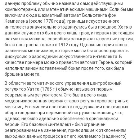
данную проблему обычно называли самодействующими
компьютерами, или математическими машинами. Если бы мы
включили сюда шахматный автомат Вольфганга фон
Кемпелена (около 1770 года), границы искусственного
интеллекта значительно отодвинулись бы в прошлое. Хотя в
данном случае это был всего лишь трюк, и первая настоящая
шахматная машина, способная разыгрывать простые партии,
была построена только в 1912 году. Однако история полна
различных механизмов, которые могли бы спровоцировать
дискуссию о зарождении искусственного интеллекта. В
качестве примера можно привести автомат Герона, который
наполнял вином вставленный бокал после того, как была
брошена монета.
В области автоматического управления центробежный
регулятор Уатта (1765 г.) обычно называют первым
современным регулятором. Это была всего лишь
модернизированная версия старых регуляторов ветряных
мельниц. Его миссия состояла в поддержании постоянных
оборотов даже при переменной нагрузке на машину, что,
однако, не было идеально обеспечено в оригинальной
версии. Его базовый «интеллект» был ограничен
реагированием на изменения, приводящие к отклонениям
выходных данных процесса от его желаемого (заданного)