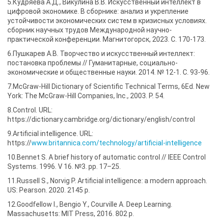
5.Кудряева А.Д., Викулина В.В. Искусственный интеллект в
цифровой экономике. В сборнике: анализ и укрепление
устойчивости экономических систем в кризисных условиях.
сборник научных трудов Международной научно-
практической конференции. Магнитогорск, 2023. С. 170-173.
6.Пушкарев А.В. Творчество и искусственный интеллект:
постановка проблемы // Гуманитарные, социально-
экономические и общественные науки. 2014. № 12-1. С. 93-96.
7.McGraw-Hill Dictionary of Scientific Technical Terms, 6Ed. New
York: The McGraw-Hill Companies, Inc., 2003. P. 54.
8.Control. URL:
https://dictionary.cambridge.org/dictionary/english/control
9.Artificial intelligence. URL:
https://
www.britannica.com/technology/artificial-intelligence
10.Bennet S. A brief history of automatic control // IEEE Control
Systems. 1996. V 16. №3. pp. 17–25.
11.Russell S., Norvig P. Artificial intelligence: a modern approach.
US: Pearson. 2020. 2145 p.
12.Goodfellow I., Bengio Y., Courville A. Deep Learning.
Massachusetts: MIT Press, 2016. 802 p.