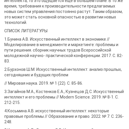
интеллекта, то это ощущается ещё в большем плане. В то же
время, требования к производительности предлагаемых
новых систем управления постоянно растут. Таким образом,
это может стать основной опасностью в развитии новых
технологий.
СПИСОК ЛИТЕРАТУРЫ
1.Бунина А.В. Искусственный интеллект в экономике //
Моделирование в менеджменте и маркетинге: проблемы и
пути решения. сборник научных трудов Всероссийской
молодежной научно- практической конференции. 2017. С. 82-
83.
2.Бурхонов Ш.М. Искусственный интеллект: анализ прошлых,
сегодняшних и будущих проблем
// Мировая наука. 2019. № 1 (22). С. 85-86.
3.Загайнов М.А., Костенков Е.А., Кузнецов Д.С. Искусственный
интеллект и его проблемы // Modern Science. 2019. № 8-1. С.
212-215.
4.Косьмина А.В. искусственный интеллект: некоторые
правовые проблемы // Образование и право. 2022. № 7. С. 236-
248.