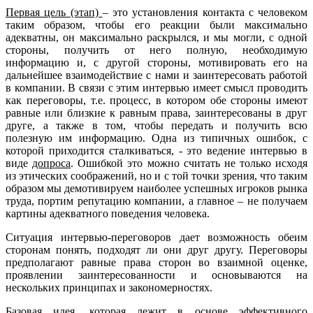
Первая цель (этап)
– это установления контакта с человеком
таким образом, чтобы его реакции были максимально
адекватны, он максимально раскрылся, и мы могли, с одной
стороны, получить от него полную, необходимую
информацию и, с другой стороны, мотивировать его на
дальнейшее взаимодействие с нами и заинтересовать работой
в компании. В связи с этим интервью имеет смысл проводить
как переговоры, т.е. процесс, в котором обе стороны имеют
равные или близкие к равным права, заинтересованы в друг
друге, а также в том, чтобы передать и получить всю
полезную им информацию. Одна из типичных ошибок, с
которой приходится сталкиваться, - это ведение интервью в
виде
допроса
. Ошибкой это можно считать не только исходя
из этических соображений, но и с той точки зрения, что таким
образом мы демотивируем наиболее успешных игроков рынка
труда, портим репутацию компании, а главное – не получаем
картины адекватного поведения человека.
Ситуация интервью-переговоров дает возможность обеим
сторонам понять, подходят ли они друг другу. Переговоры
предполагают равные права сторон во взаимной оценке,
проявлении заинтересованности и основываются на
нескольких принципах и закономерностях.
Базовая идея, которая лежит в основе эффективного