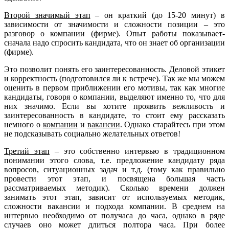
Второй значимый этап
– он краткий (до 15-20 минут) в
зависимости от значимости и сложности позиции – это
разговор о компании (фирме). Опыт работы показывает-
сначала надо спросить кандидата, что он знает об организации
(фирме).
Это позволит понять его заинтересованность. Деловой этикет
и корректность (подготовился ли к встрече). Так же мы можем
оценить в первом приближении его мотивы, так как многие
кандидаты, говоря о компании, выделяют именно то, что для
них значимо. Если вы хотите проявить вежливость и
заинтересованность в кандидате, то стоит ему рассказать
немного о
компании
и
вакансии
. Однако старайтесь при этом
не подсказывать социально желательных ответов!
Третий этап
– это собственно интервью в традиционном
понимании этого слова, т.е. предложение кандидату ряда
вопросов, ситуационных задач и т.д. (тому как правильно
провести этот этап, и посвящена большая часть
рассматриваемых методик). Сколько времени должен
занимать этот этап, зависит от используемых методик,
сложности вакансии и подхода компании. В среднем на
интервью необходимо от получаса до часа, однако в ряде
случаев оно может длиться полтора часа. При более