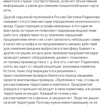
имеется в стране. Соответственно, если нет объективной
информации, о каком достижении показателей может идти
речь.
Другой серьезной проблемой в России Светлана Радионова
называет отсутствие методик определения экологического
вреда. Существующие штрафы мизерные, и это один из
факторов, которые не позволяют надзорным ведомствам
работать эффективно по устранению нарушений:
предприятиям ничего не стоит заплатить небольшую сумму
в качестве штрафа и не предпринимать никаких действий
для снижения вредных выбросов в атмосферу. Бывают и
другие ситуации, когда в день проверки предприятия вдруг
проводят ремонт оборудования, делают «плановую»
остановку производства и т. д. Все это, считает Радионова,
опять же, идет от общей концепции: экономика первична.
Кстати, тезис подтверждается и решением о
приостановлении проверок бизнеса в период пандемии,
запрете внеплановых проверок. «Проблема в том, что мы не
рассматриваем территорию в комплексе. Предприятия
(каждое в отдельности) входят в свои нормативы, а в целом
территория не входит. Каждый источник у нас
рассматривается отдельно, а сводных нет. Люди же дышат
на всей территории. Поэтому нужна инвентаризация, но ее