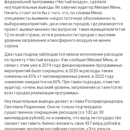
федеральной программы «Чистый воздух», сделала
неутешительные выводы. Их озвучил аудитор Михаил Мень.
Начать стоит хотя бы с того, что, по словам Меня,
специалисты выявили «недостаточную обоснованность
выбора мероприятий», да и список городов, где реализуется
проект, вызвал множество вопросов: таких муниципалитетов
12 по всей стране, хотя в реальности городов с высоким
уровнем загрязнения атмосферного воздуха не менее
сорока.
Два года подряд наблюдается низкое исполнение расходов
по проекту «Чистый воздух». Как сообщил Михаил Мень, в
связи с этим уже в 2019 году финансирование программных
мероприятий было сокращено, в 2020-м расходы также
снижены на 65% от запланированных ранее, в 2022 году
снижение ожидается на 60%. При таких подходах, отметил
аудитор, «очень высокий уровень загрязнения останется во
всех городах реализации программы».
Неутешительные выводы делает и глава Росприроднадзора
Светлана Радионова. Она не только подтвердила
существенное сокращение расходов (со 102 до 30
миллиардов рублей), но и заявила, что вряд ли государство
сможет заставить бизнес вложить свои 437 млрд рублей в
улучшение экологии российских городов. «Это деньги,