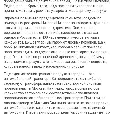
проведение займет длительное время, — отметила Светлана
Радионова. — Кроме того, надо прекратить торговаться и
принять методику расчета ущерба атмосферному воздуху».
Впрочем, по мнению председателя комитета Госдумы по
природным ресурсам Николая Николаева, говорить нужно не
только о промышленных предприятиях. Они, конечно,
серьезно влияют на состояние атмосферного воздуха,
однако в России есть 400 населенных пунктов, которые
каждый год дышат угарным газом от лесных пожаров. Да и
вообще Николаев считает, что, говоря о лесных пожарах,
пора переходить на другие оценочные категории: вычислять
ущерб не только по утраченной древесине, но и по объему
выделяемых в результате пожаров загрязняющих веществ,
которые наносят вред и населению, и природе.
Еще один источник грязного воздуха в городах — это
автомобильный транспорт. За последние годы наиболее
серьезную трансформацию всей транспортной системы
провели власти Москвы. На улицах города сократилось
количество автомобилей, соответственно увеличился
пассажиропоток в общественном транспорте. При этом, по
словам эксперта Михаила Блинкина, «никто не воюет против
автомобилистов», как никто и не запрещает иметь личный
автомобиль. И все-таки процесс деавтомобилизации идет со