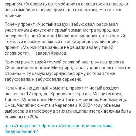
скрипом. «Уговорить автомобилиста отказаться от поездки
на автомобиле с периферии в центр сложно», — отметил
Блинкин.
Почему проект «Чистый воздух» забуксовал, рассказал
участникам дискуссии первый замминистра природных
ресурсов Денис Храмов. По словам чиновника, это «самый
тяжелый и самый сложный с точки зрения реализации»
проект. «Мы никогда раньше не решали задачу такой
сложности», — заявил Храмов.
Причем ранее такой «самой сложной частью» нацпроекта
«Экология» чиновники Минприроды называли проект «Чистая
страна» — ту самую мусорную реформу, которая тоже
забуксовала, и забуксовала серьезно.
Напомним, на данный момент в проект «Чистый воздух»
включены 12 городов: Красноярск, Братск, Магнитогорск,
Липецк, Медногорск, Нижний Тагил, Норильск, Новокузнецк,
Омск, Челябинск, Чита и Череповец. К 2024 году объемы
выбросов в атмосферу в этих муниципалитетах должны быть
снижены на 20%.
http://magazine.fedpress.ru/экология-или-экономика-
федеральная-п/